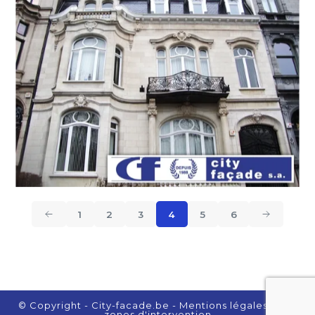
1
2
3
4
5
6
© Copyright - City-facade.be
- Mentions légales
- Nos
zones d'intervention