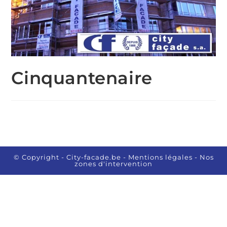
Cinquantenaire
© Copyright - City-facade.be
- Mentions légales
- Nos
zones d'intervention