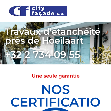
Travaux d’étanchéité
près de Hoeilaart
+32 2 734 09 55
Une seule garantie
NOS
CERTIFICATIO