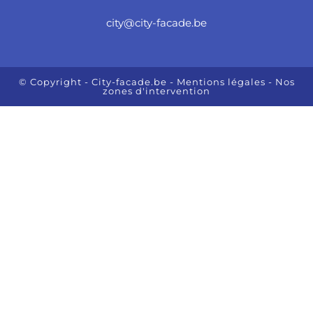
city@city-facade.be
© Copyright - City-facade.be
- Mentions légales
- Nos
zones d'intervention