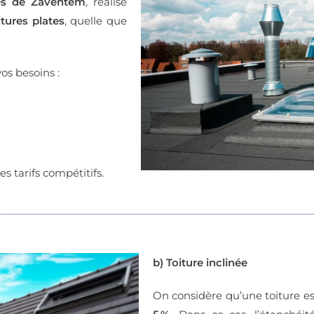
ès de Zaventem
, réalise
itures plates
, quelle que
os besoins :
s tarifs compétitifs.
b) Toiture inclinée
On considère qu’une toiture es