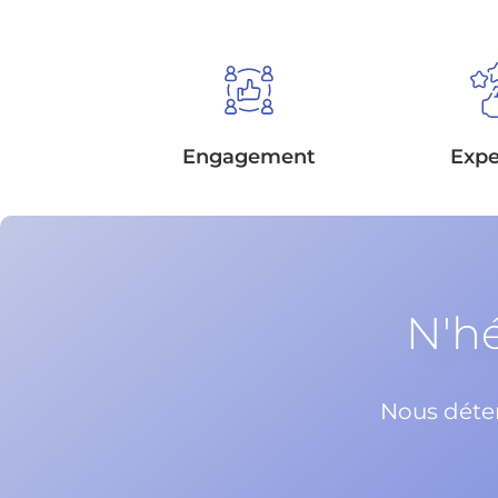
Engagement
Expe
N'hé
Nous déter