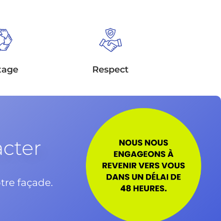
tage
Respect
acter
tre façade.