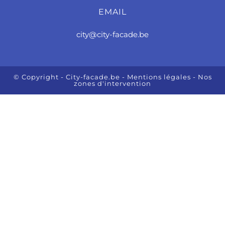
EMAIL
city@city-facade.be
© Copyright - City-facade.be
- Mentions légales
- Nos
zones d'intervention