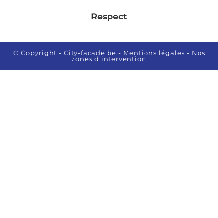
Respect
© Copyright - City-facade.be
- Mentions légales
- Nos
zones d'intervention