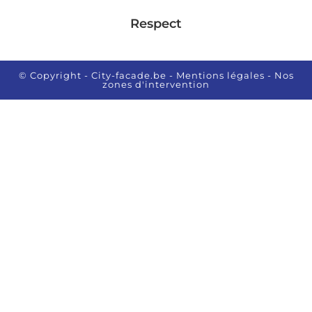
Respect
© Copyright - City-facade.be
- Mentions légales
- Nos
zones d'intervention