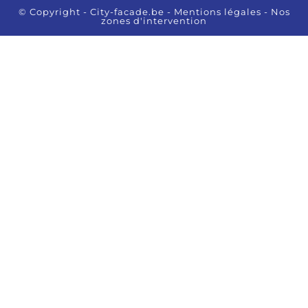
© Copyright - City-facade.be
- Mentions légales
- Nos
zones d'intervention