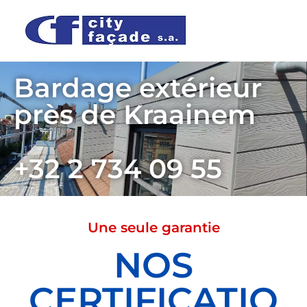
Bardage extérieur
près de Kraainem
+32 2 734 09 55
Une seule garantie
NOS
CERTIFICATIO